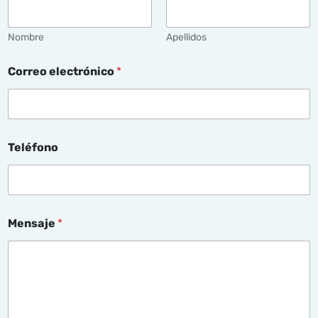
Nombre
Apellidos
C
Correo electrónico
*
o
r
r
e
o
*
Teléfono
N
o
m
b
r
e
Mensaje
*