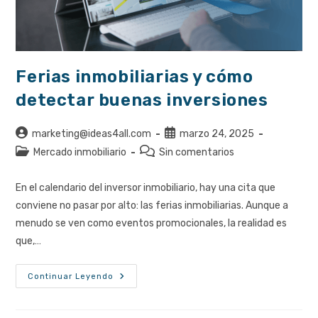
Ferias inmobiliarias y cómo
detectar buenas inversiones
Autor
Publicación
marketing@ideas4all.com
marzo 24, 2025
de
de
Categoría
Comentarios
Mercado inmobiliario
Sin comentarios
la
la
de
de
entrada:
entrada:
la
la
En el calendario del inversor inmobiliario, hay una cita que
entrada:
entrada:
conviene no pasar por alto: las ferias inmobiliarias. Aunque a
menudo se ven como eventos promocionales, la realidad es
que,…
Ferias
Continuar Leyendo
Inmobiliarias
Y
Cómo
Detectar