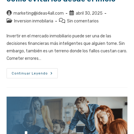
Autor
Publicación
marketing@ideas4all.com
abril 30, 2025
de
de
Categoría
Comentarios
Inversion inmobilaria
Sin comentarios
la
la
de
de
entrada:
entrada:
la
la
Invertir en el mercado inmobiliario puede ser una de las
entrada:
entrada:
decisiones financieras más inteligentes que alguien tome. Sin
embargo, también es un terreno donde los fallos cuestan caro.
Cometer errores…
Errores
Continuar Leyendo
Al
Invertir
En
Inmuebles:
Cómo
Evitarlos
Desde
El
Inicio