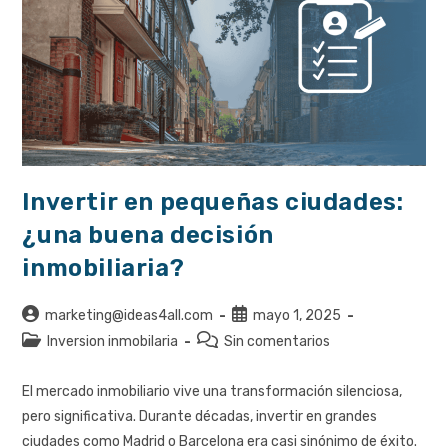
Invertir en pequeñas ciudades:
¿una buena decisión
inmobiliaria?
Autor
Publicación
marketing@ideas4all.com
mayo 1, 2025
de
de
Categoría
Comentarios
Inversion inmobilaria
Sin comentarios
la
la
de
de
entrada:
entrada:
la
la
El mercado inmobiliario vive una transformación silenciosa,
entrada:
entrada:
pero significativa. Durante décadas, invertir en grandes
ciudades como Madrid o Barcelona era casi sinónimo de éxito.