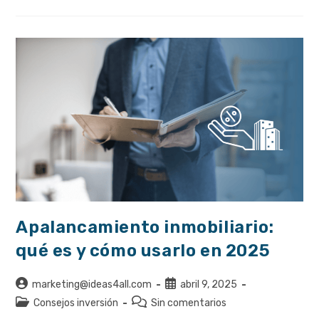
Invertir
En
Coliving
Es
Una
Apuesta
Segura
Apalancamiento inmobiliario:
qué es y cómo usarlo en 2025
Autor
Publicación
marketing@ideas4all.com
abril 9, 2025
de
de
Categoría
Comentarios
Consejos inversión
Sin comentarios
la
la
de
de