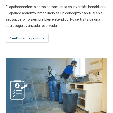
entrada:
entrada:
la
la
El apalancamiento como herramienta en inversión inmobiliaria
entrada:
entrada:
El apalancamiento inmobiliario es un concepto habitual en el
sector, pero no siempre bien entendido. No se trata de una
estrategia avanzada reservada…
Apalancamiento
Continuar Leyendo
Inmobiliario:
Qué
Es
Y
Cómo
Usarlo
En
2025