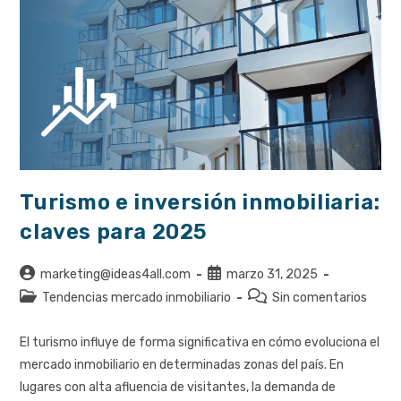
Turismo e inversión inmobiliaria:
claves para 2025
Autor
Publicación
marketing@ideas4all.com
marzo 31, 2025
de
de
Categoría
Comentarios
Tendencias mercado inmobiliario
Sin comentarios
la
la
de
de
entrada:
entrada:
la
la
El turismo influye de forma significativa en cómo evoluciona el
entrada:
entrada:
mercado inmobiliario en determinadas zonas del país. En
lugares con alta afluencia de visitantes, la demanda de