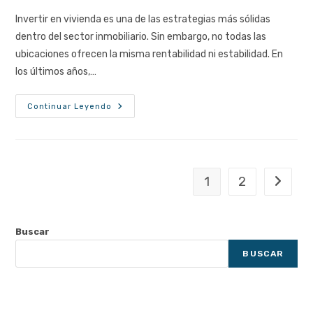
entrada:
entrada:
la
la
Invertir en vivienda es una de las estrategias más sólidas
entrada:
entrada:
dentro del sector inmobiliario. Sin embargo, no todas las
ubicaciones ofrecen la misma rentabilidad ni estabilidad. En
los últimos años,…
Invertir
Continuar Leyendo
En
Vivienda
Cerca
De
Aeropuertos,
Estaciones
Y
1
2
Ir a la p
Puertos
Buscar
BUSCAR