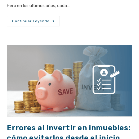
Pero en los últimos años, cada…
Invertir
Continuar Leyendo
En
Pequeñas
Ciudades:
¿una
Buena
Decisión
Inmobiliaria?
Errores al invertir en inmuebles:
cómo evitarlos desde el inicio