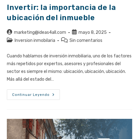
Invertir: la importancia de la
ubicación del inmueble
Autor
Publicación
marketing@ideas4all.com
mayo 8, 2025
de
de
Categoría
Comentarios
Inversion inmobilaria
Sin comentarios
la
la
de
de
entrada:
entrada:
la
la
Cuando hablamos de inversión inmobiliaria, uno de los factores
entrada:
entrada:
más repetidos por expertos, asesores y profesionales del
sector es siempre el mismo: ubicación, ubicación, ubicación.
Más allá del estado del…
Invertir:
Continuar Leyendo
La
Importancia
De
La
Ubicación
Del
Inmueble