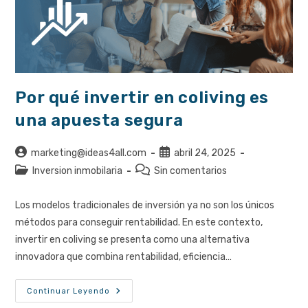
Por qué invertir en coliving es
una apuesta segura
Autor
Publicación
marketing@ideas4all.com
abril 24, 2025
de
de
Categoría
Comentarios
Inversion inmobilaria
Sin comentarios
la
la
de
de
entrada:
entrada:
la
la
Los modelos tradicionales de inversión ya no son los únicos
entrada:
entrada:
métodos para conseguir rentabilidad. En este contexto,
invertir en coliving se presenta como una alternativa
innovadora que combina rentabilidad, eficiencia…
Por
Continuar Leyendo
Qué