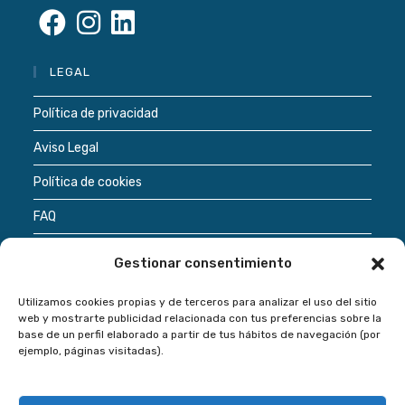
Se
Se
Se
LEGAL
abre
abre
abre
en
en
en
Política de privacidad
una
una
una
Aviso Legal
nueva
nueva
nueva
pestaña
pestaña
pestaña
Política de cookies
FAQ
Términos de uso
Gestionar consentimiento
Utilizamos cookies propias y de terceros para analizar el uso del sitio
Regístrate
web y mostrarte publicidad relacionada con tus preferencias sobre la
base de un perfil elaborado a partir de tus hábitos de navegación (por
ejemplo, páginas visitadas).
Inversión inmobiliaria
Proyectos inmobiliarios