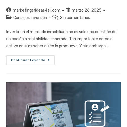
Autor
Publicación
marketing@ideas4all.com
marzo 26, 2025
de
de
Categoría
Comentarios
Consejos inversión
Sin comentarios
la
la
de
de
entrada:
entrada:
la
la
Invertir en el mercado inmobiliario no es solo una cuestión de
entrada:
entrada:
ubicación o rentabilidad esperada. Tan importante como el
activo en sí es saber quién lo promueve. Y, sin embargo,…
Promotora
Continuar Leyendo
Inmobiliaria:
Cómo
Evaluarla
Antes
De
Invertir