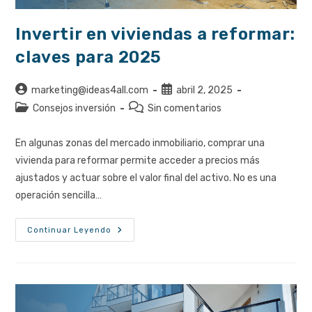
Invertir en viviendas a reformar:
claves para 2025
Autor
Publicación
marketing@ideas4all.com
abril 2, 2025
de
de
Categoría
Comentarios
Consejos inversión
Sin comentarios
la
la
de
de
entrada:
entrada:
la
la
En algunas zonas del mercado inmobiliario, comprar una
entrada:
entrada:
vivienda para reformar permite acceder a precios más
ajustados y actuar sobre el valor final del activo. No es una
operación sencilla…
Invertir
Continuar Leyendo
En
Viviendas
A
Reformar:
Claves
Para
2025