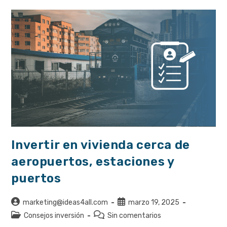
Buenas
Inversiones
Invertir en vivienda cerca de
aeropuertos, estaciones y
puertos
Autor
Publicación
marketing@ideas4all.com
marzo 19, 2025
de
de
Categoría
Comentarios
Consejos inversión
Sin comentarios
la
la
de
de