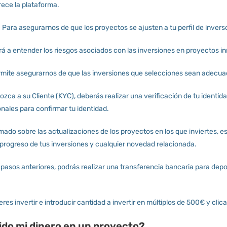
rece la plataforma.
 Para asegurarnos de que los proyectos se ajusten a tu perfil de invers
á a entender los riesgos asociados con las inversiones en proyectos in
rmite asegurarnos de que las inversiones que selecciones sean adecuadas 
zca a su Cliente (KYC), deberás realizar una verificación de tu identida
nales para confirmar tu identidad.
rmado sobre las actualizaciones de los proyectos en los que inviertes, e
l progreso de tus inversiones y cualquier novedad relacionada.
asos anteriores, podrás realizar una transferencia bancaria para depos
s invertir e introducir cantidad a invertir en múltiplos de 500€ y clicar 
ido mi dinero en un proyecto?