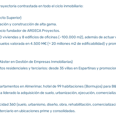
trayectoria contrastada en todo el ciclo inmobiliario:
cto Superior)
ación y construcción de alta gama.
 socio fundador de ARGECA Proyectos.
 viviendas y 8 edificios de oficinas (~100.000 m2), además de actuar c
suelos valorada en 4.500 M€ (≈ 20 millones m2 de edificabilidad) y promo
áster en Gestión de Empresas Inmobiliarias)
tos residenciales y terciarios: desde 35 villas en Espartinas y promocion
partamentos en Almerimar, hotel de 99 habitaciones (Bormujos) para B
 liderado la adquisición de suelo, urbanización, ejecución, comercializ
ad 360 (suelo, urbanismo, diseño, obra, rehabilitación, comercializacio
terciario en ubicaciones prime y consolidadas.