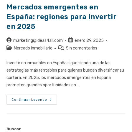
Mercados emergentes en
España: regiones para invertir
en 2025
Autor
Publicación
marketing@ideas4all.com
enero 29, 2025
de
de
Categoría
Comentarios
Mercado inmobiliario
Sin comentarios
la
la
de
de
entrada:
entrada:
la
la
Invertir en inmuebles en España sigue siendo una de las
entrada:
entrada:
estrategias más rentables para quienes buscan diversificar su
cartera. En 2025, los mercados emergentes en España
prometen grandes oportunidades en…
Mercados
Continuar Leyendo
Emergentes
En
España:
Regiones
Para
Invertir
En
Buscar