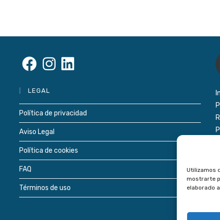
De
Inversión
Inmobiliaria?
Se
Se
Se
LEGAL
I
abre
abre
abre
P
en
en
en
Política de privacidad
R
una
una
una
P
Aviso Legal
nueva
nueva
nueva
pestaña
pestaña
pestaña
Política de cookies
FAQ
Utilizamos c
mostrarte p
Términos de uso
elaborado a