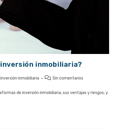
inversión inmobiliaria?
Comentarios
nversión inmobiliaria
Sin comentarios
de
la
formas de inversión inmobiliaria, sus ventajas y riesgos, y
entrada: