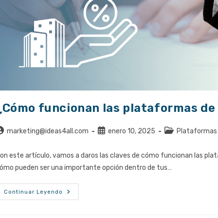
¿Cómo funcionan las plataformas de 
utor
Publicación
Categoría
marketing@ideas4all.com
enero 10, 2025
Plataformas i
e
de
de
a
la
la
on este artículo, vamos a daros las claves de cómo funcionan las plata
ntrada:
entrada:
entrada:
ómo pueden ser una importante opción dentro de tus…
¿Cómo
Continuar Leyendo
Funcionan
Las
Plataformas