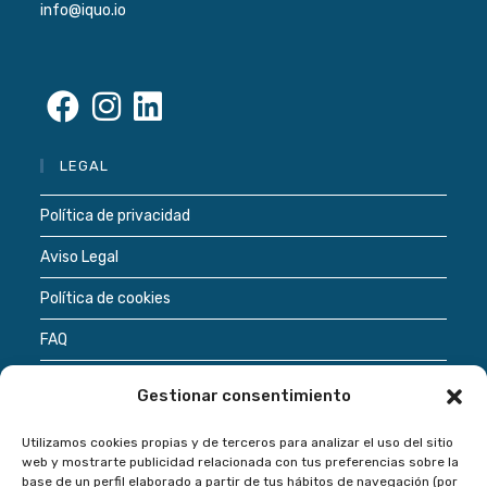
info@iquo.io
Se
Se
Se
LEGAL
abre
abre
abre
en
en
en
Política de privacidad
una
una
una
Aviso Legal
nueva
nueva
nueva
pestaña
pestaña
pestaña
Política de cookies
FAQ
Términos de uso
Gestionar consentimiento
Utilizamos cookies propias y de terceros para analizar el uso del sitio
Regístrate
web y mostrarte publicidad relacionada con tus preferencias sobre la
base de un perfil elaborado a partir de tus hábitos de navegación (por