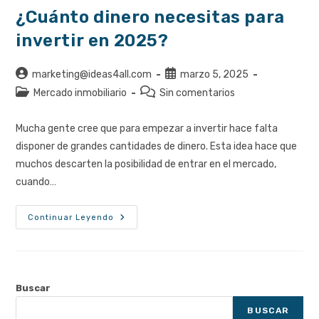
¿Cuánto dinero necesitas para
invertir en 2025?
Autor
Publicación
marketing@ideas4all.com
marzo 5, 2025
de
de
Categoría
Comentarios
Mercado inmobiliario
Sin comentarios
la
la
de
de
entrada:
entrada:
la
la
Mucha gente cree que para empezar a invertir hace falta
entrada:
entrada:
disponer de grandes cantidades de dinero. Esta idea hace que
muchos descarten la posibilidad de entrar en el mercado,
cuando…
¿Cuánto
Continuar Leyendo
Dinero
Necesitas
Para
Invertir
En
2025?
Buscar
BUSCAR