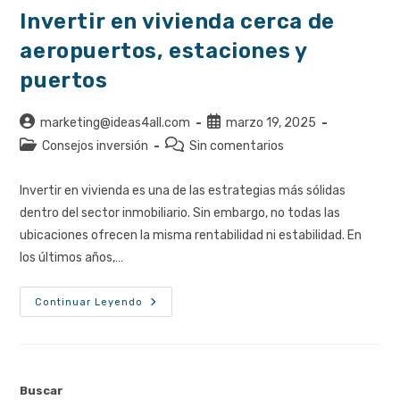
Invertir en vivienda cerca de
aeropuertos, estaciones y
puertos
Autor
Publicación
marketing@ideas4all.com
marzo 19, 2025
de
de
Categoría
Comentarios
Consejos inversión
Sin comentarios
la
la
de
de
entrada:
entrada:
la
la
Invertir en vivienda es una de las estrategias más sólidas
entrada:
entrada:
dentro del sector inmobiliario. Sin embargo, no todas las
ubicaciones ofrecen la misma rentabilidad ni estabilidad. En
los últimos años,…
Invertir
Continuar Leyendo
En
Vivienda
Cerca
De
Aeropuertos,
Estaciones
Y
Buscar