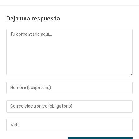
Deja una respuesta
Comentario
Introduce
tu
nombre
Introduce
o
tu
nombre
dirección
Introduce
de
de
la
usuario
correo
URL