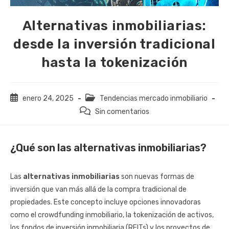
Alternativas inmobiliarias:
desde la inversión tradicional
hasta la tokenización
Publicación
Categoría
enero 24, 2025
Tendencias mercado inmobiliario
de
de
Comentarios
Sin comentarios
la
la
de
entrada:
entrada:
la
entrada:
¿Qué son las alternativas inmobiliarias?
Las
alternativas inmobiliarias
son nuevas formas de
inversión que van más allá de la compra tradicional de
propiedades. Este concepto incluye opciones innovadoras
como el crowdfunding inmobiliario, la tokenización de activos,
los fondos de inversión inmobiliaria (REITs) y los proyectos de