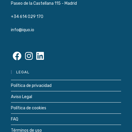
Paseo de la Castellana 115 - Madrid
+34 614 029 170
info@iquo.io
Se
Se
Se
LEGAL
abre
abre
abre
en
en
en
Política de privacidad
una
una
una
Aviso Legal
nueva
nueva
nueva
pestaña
pestaña
pestaña
Política de cookies
FAQ
Términos de uso