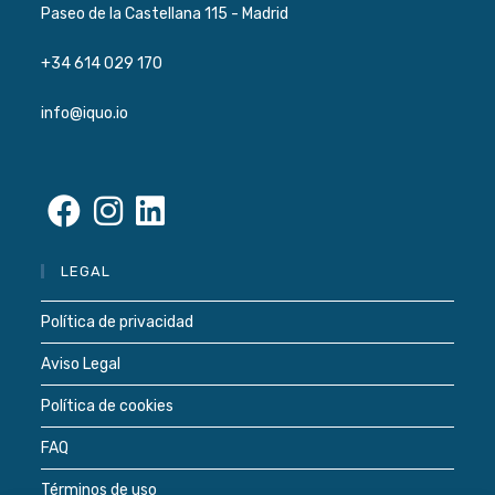
Paseo de la Castellana 115 - Madrid
+34 614 029 170
info@iquo.io
Se
Se
Se
LEGAL
abre
abre
abre
en
en
en
Política de privacidad
una
una
una
Aviso Legal
nueva
nueva
nueva
pestaña
pestaña
pestaña
Política de cookies
FAQ
Términos de uso