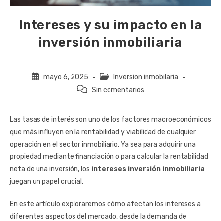
Intereses y su impacto en la
inversión inmobiliaria
Publicación
Categoría
mayo 6, 2025
Inversion inmobilaria
de
de
Comentarios
Sin comentarios
la
la
de
entrada:
entrada:
la
Las tasas de interés son uno de los factores macroeconómicos
entrada:
que más influyen en la rentabilidad y viabilidad de cualquier
operación en el sector inmobiliario. Ya sea para adquirir una
propiedad mediante financiación o para calcular la rentabilidad
neta de una inversión, los
intereses inversión inmobiliaria
juegan un papel crucial.
En este artículo exploraremos cómo afectan los intereses a
diferentes aspectos del mercado, desde la demanda de