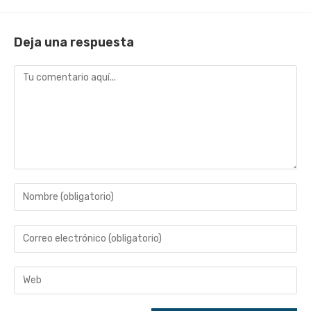
Deja una respuesta
Comentario
Introduce
tu
nombre
Introduce
o
tu
nombre
dirección
Introduce
de
de
la
usuario
correo
URL