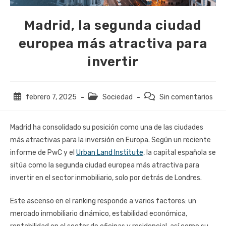
Madrid, la segunda ciudad
europea más atractiva para
invertir
Publicación
Categoría
Comentarios
febrero 7, 2025
Sociedad
Sin comentarios
de
de
de
la
la
la
Madrid ha consolidado su posición como una de las ciudades
entrada:
entrada:
entrada:
más atractivas para la inversión en Europa. Según un reciente
informe de PwC y el
Urban Land Institute
, la capital española se
sitúa como la segunda ciudad europea más atractiva para
invertir en el sector inmobiliario, solo por detrás de Londres.
Este ascenso en el ranking responde a varios factores: un
mercado inmobiliario dinámico, estabilidad económica,