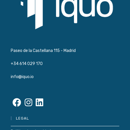
Paseo de la Castellana 115 - Madrid
+34 614 029 170
info@iquo.io
Se
Se
Se
LEGAL
abre
abre
abre
en
en
en