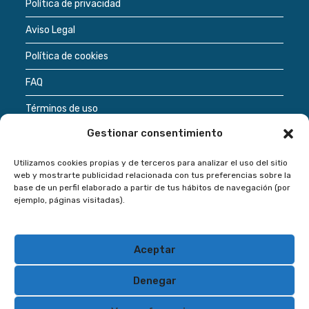
Política de privacidad
una
una
una
Aviso Legal
nueva
nueva
nueva
pestaña
pestaña
pestaña
Política de cookies
FAQ
Términos de uso
Gestionar consentimiento
Utilizamos cookies propias y de terceros para analizar el uso del sitio
Regístrate
web y mostrarte publicidad relacionada con tus preferencias sobre la
base de un perfil elaborado a partir de tus hábitos de navegación (por
ejemplo, páginas visitadas).
Inversión inmobiliaria
Proyectos inmobiliarios
Aceptar
Rentabilidad
Proyectos en España
Denegar